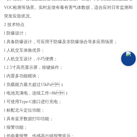
VOC检测等场景。实时反馈有毒有害气体数据，适合应对日常监测和
突发应急状况。
2 技术特点
l
防爆设计；
l
具备防爆设计，可应用于防爆及非防爆场合等多应用场景；
l
人机交互体验优异；
l
人机交互设计，小巧便携；
l
2.5寸高亮显示屏，按键操作；
l
内置多功能模块；
l
负载能力最大超过15kPa；
l
电池充满电，连续工作>8h；
l
可使用Type-C接口进行充电；
l
标配北斗定位功能；
l
具有蓝牙数据打印功能；
l
报警功能；
l
低电量报警、传感器出错报警提示；