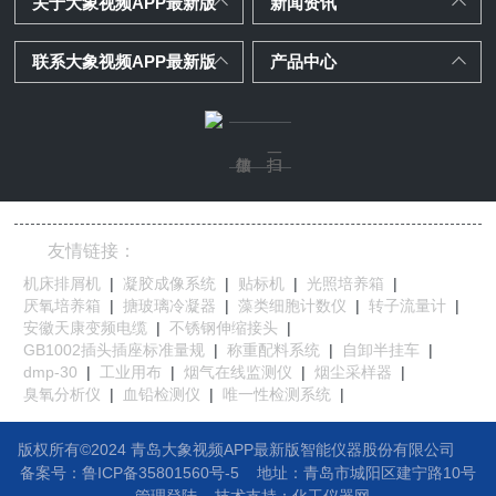
关于大象视频APP最新版
新闻资讯
联系大象视频APP最新版
产品中心
友情链接：
机床排屑机
|
凝胶成像系统
|
贴标机
|
光照培养箱
|
厌氧培养箱
|
搪玻璃冷凝器
|
藻类细胞计数仪
|
转子流量计
|
安徽天康变频电缆
|
不锈钢伸缩接头
|
GB1002插头插座标准量规
|
称重配料系统
|
自卸半挂车
|
dmp-30
|
工业用布
|
烟气在线监测仪
|
烟尘采样器
|
臭氧分析仪
|
血铅检测仪
|
唯一性检测系统
|
版权所有©2024 青岛大象视频APP最新版智能仪器股份有限公司
备案号：鲁ICP备35801560号-5
地址：
青岛市城阳区建宁路10号