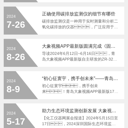
成分，从而评估空气质量和污染物的
间(通常为15至30分钟)，以达到稳定
量，...
沉降情况。然而，在使用过
工作状态并适应环境温度，确保准确测
程中可能会遇到各种故障，影响采样的
量。-检查电池电量：确认设备
正确使用碳排放监测仪的细节有哪些
2024
准确性和效率。以下是一些常见的故
电池已充满电或接通外部电源，
碳排放监测仪是一种用于实时测量和分析二
7-26
障及其解决方法：1.电源问题-电
避免在测试过程中出现电量不足导致的意外
氧化碳排放的仪器，广泛应用于环
池电量不足：若采样器使用电池供
中断。2.环境条件-选择正确的测
境监测、工业过程控制、室内空
电，检查电池电量是否充
试环境：选择一...
气质量评估等领域。其准确性和可
足，低电量可能导致设备无法正常工
靠性对于制定减排策略和保证工作安全至关
作。定期更换或充电电池，
大象视频APP最新版圆满完成《固定污染源废气 甲烷的测定 便携式非分散红外吸收法》方法验证测试工作！
2024
重要。以下是一些建
确保电池接触良好且无腐蚀。-电
导读2024年6月12日~6月16日，青
8-26
议：1.正确安装与布
源适配器问题：如果使用外部适配器
岛大象视频APP最新版自主研发的ZR-3221
置：-选择适合的安装位置是确
供电，检查适配器和电缆是否有损坏或
型便携式碳排放气体监测仪参与了中国环境
保监测准确性的第一步。应将碳排放监
松动现象。尝试使用其他同型号适配
监测总站组织的《固定污染源废气甲烷的测
测仪安装在代表平均空气质量的位
器测试是否能正常供...
定便携式非分散红外吸收法》标准验证工
置，避免靠近窗户、门或直
“初心征寰宇，携手创未来”——青岛大象视频APP最新版17周年庆典活动
2024
作。本次标准验证的主要内容
接的气流路径，以减少外部因素对
初心征寰宇，携手创未
8-9
有：检出限、测定下
测量结果的影响。-监测仪的布置高
来！青岛大象视频APP最新版17周
限、精密度、正确度、仪器
度也应考虑，通常建议将其置于人员
年庆活动于8月7日青岛大象视频APP最新版
性能、与现行有效的国标方法比对（色
呼吸带高度，即距离地面约1.5到2
智能产业园隆重举行！从创业初
谱法/催化法）以及不同品牌设备之间的比
米的位置，以更准确地监测人员
期的艰难起步，到如今的蓬勃发
对，总计六家验证单位参与其
助力生态环境监测创新发展 大象视频APP最新版携新品赴会EMIE 2024
所处环...
2024
展，每一步都凝聚着无数的汗水与智
中，大象视频APP最新版仪器表现良
【化工仪器网展会报道】2024年5月15日至
5-17
慧，大象视频APP最新版人始终坚
好。应用场景政府监管、碳
17日，2024深圳国际生态环境监测
守着最初的梦想，不断创
足迹认证、高校科研机构