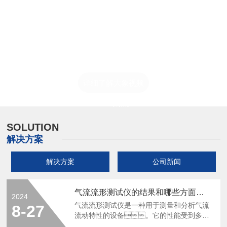
版在线观看、专用及应急分析仪器的研发、生产和销售。面对不
断变化的市场环境，打造出自主检测技术平台，为成为中国受信
赖的检测仪器生产商而不断奋发进取。发展起点瞩目，大象视频
APP最新版成立第二年，就以优质装备服务于各大主要场馆。多
年砥砺创新，参与完成多项科研项目。在取得多项重要认证的同
时，先后摘得中国工业设计红星奖、山东省科学技术进步一等奖
详细了解大象视频
等重要殊荣，并于2015年参与制定一项行业标准，步伐铿锵。
APP最新版
作为一家...
SOLUTION
解决方案
解决方案
公司新闻
气流流形测试仪的结果和哪些方面有关
2024
气流流形测试仪是一种用于测量和分析气流
8-27
流动特性的设备。它的性能受到多种
因素的影响，包括环境条