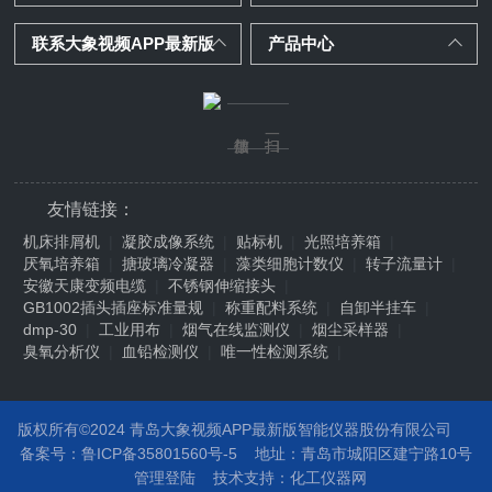
油气的实时浓度。便携式油气回收
大象视频APP最新版在路上全国35位客服工
检测仪的技术特点：1.高灵敏
程师通力合作，穿过山踏过海也要
联系大象视频APP最新版
产品中心
度：能够检测到极低浓度的有机...
完成对客户的承诺！02征集“最美
客服工程师”
友情链接：
机床排屑机
|
凝胶成像系统
|
贴标机
|
光照培养箱
|
厌氧培养箱
|
搪玻璃冷凝器
|
藻类细胞计数仪
|
转子流量计
|
安徽天康变频电缆
|
不锈钢伸缩接头
|
GB1002插头插座标准量规
|
称重配料系统
|
自卸半挂车
|
dmp-30
|
工业用布
|
烟气在线监测仪
|
烟尘采样器
|
臭氧分析仪
|
血铅检测仪
|
唯一性检测系统
|
版权所有©2024 青岛大象视频APP最新版智能仪器股份有限公司
备案号：鲁ICP备35801560号-5
地址：
青岛市城阳区建宁路10号
管理登陆
技术支持：
化工仪器网