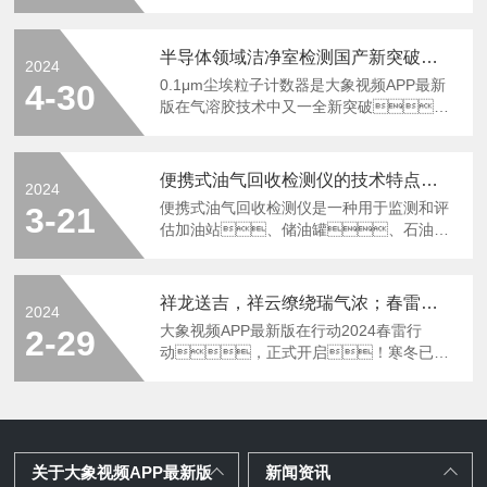
产业博览会暨智慧监测技术高&*端论坛(以
新，不断进取！1总经理致
下简称：EMIE2024)在深圳国际会展中
辞总经理描绘了公司的发展蓝图，强
心成功举办。本届博览会以“推进
调了持续创新的重要性。鼓励全体
半导体领域洁净室检测国产新突破，大象视频APP最新版0.1μm尘埃粒子计数器样机开放试用！
2024
生态环境智慧监测创新，助力生态
员工保持初心，勇于担当，敢于
0.1μm尘埃粒子计数器是大象视频APP最新
4-30
环境高水平保护，促进‘一带一路’环境
创新！优中选优，让员工能在公司
版在气溶胶技术中又一全新突破，
技术交流与转移”为主题，紧密结合
找到属于自己的舞台，实现个人价值
实现了微小粒子的精密监测。仪器使用
当前国家生态环境发展规划，通过
与公司发展的双赢。2优秀员工大放
固态激光器，以28.3L/min流量进行
全国环境监测相关企业新技术、新
送新老员工代表发言&评优颁奖仪式一大波
采样，最高可实现9通道的粒子监
产品的宣传展示及一系列高水平、高
便携式油气回收检测仪的技术特点和具体应用场景
颁奖开始啦……愿大家在未来的工作中勇攀
2024
测。适用于半导体集成电路厂
质量的交流活动，促进我国生态环境
便携式油气回收检测仪是一种用于监测和评
高峰，...
3-21
房、光学实验室、洁净车
监测行业的高质量发展。作为我国
估加油站、储油罐、石油炼
间、生物实验室、药
首&*个以生态环境监测为主题的专业性...
制厂及其他可能产生挥发性有机化合物
厂、检验检测机构、安全柜
（VOCs）场所油气回收效率的专业设
生产厂家等洁净室洁净度检测,以及空气过
备。通常采用高精度的传感器技
滤器及滤材性能的检测。仪器经过大量
祥龙送吉，祥云缭绕瑞气浓；春雷行动，心至客户暖意融！
2024
术，如光离子化
的对比验证和重复实验，各通道
大象视频APP最新版在行动2024春雷行
2-29
（PID）、红外（IR）或催化燃
计数准确，稳定性好，是国产
动，正式开启！寒冬已
烧等原理来检测空气中特定类型的有机化合
的“真0.1μm尘埃粒子计数器”。现开放
逝，春意正浓大象视频APP最新版
物。当空气样本通过检测仪器
样机试用，赶紧扫码填写申请
2024春季巡检正式扬帆起航肩负责任与承
时，传感器会对这些化合物做出反
吧！
诺传递关怀与温度“心贴心服务，传递
应并生成一个与化合物浓度成正比的信
真情温暖”大象视频APP最新版
号。这个信号随后被转换成数字
人，再出发让客户感受大象视频
显示，用户可以通过读数了解空气中
关于大象视频APP最新版
新闻资讯
APP最新版的真诚与专业!012024，