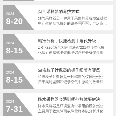
件、设备精度、操作方
法和数据处理等。1.环境条件环境条件
烟气采样器的养护方式
2024
是影响气流流形测试仪性能的重要因素之
烟气采样器是一种用于采集和分析燃烧过程
8-20
一。温度、湿度、气
中产生的烟气成分的设备，广泛应用
压等环境参数的变化都会对测试结果产生影
于环保、能源、化工等领
响。例如，高温环境
域。为了确保烟气采样器的正常运行
下，气流的密度会降低，导致流
和准确性，需要定期进行养
速增大；而湿度过高时，气流中
精准分析，快捷检测丨迭代升级，持续更新！告别检测忧虑，大象视频APP最新版便携式甲烷非甲烷总烃分析仪！
2024
护。以下是一些建议的养护方
的水分会增加，可能会对测试仪的
ZR-7220型(气相色谱法)/7221型（催化氧
8-15
式：1.清洁：烟气采样器的清
传感器造成影响。因此，在使
化法）便携式甲烷非甲烷总烃分析仪是用于
洁是非常重要的，因为烟气中含有大量
用气流流形测试仪时，需要尽量控制
总烃、甲烷和非甲烷总烃监测的便携
的灰尘和杂质。在每次使用
环境条件，以保证测试结果的准确
设备，采用FID氢火焰离子化检检测
后，应该用软布擦拭采样器的外
性。2.设备精度设备精度是指气
（FID）原理，配合采样管、过滤
壳，以去除灰尘和污渍。对于
尘埃粒子计数器的操作细节有哪些
流流形测试仪本身的...
2024
系统并全程伴热的技术路线，避免出
内部的传感器和滤网，也应该定期
尘埃粒子计数器是一种精密的仪器，
8-15
现颗粒物和冷凝水进入仪器，
进行清洁，以保证其正常工
用于实时监测和记录空气中微粒的数量和大
对“环境空气、固定污染源中废气中总
作。可以使用专用的清洁剂或者酒
小分布。正确使用和维护尘埃粒子计数
烃、甲烷和非甲烷总烃”进行现场快
精进行清洁，但要避免使用腐蚀性
器对于保证其测量精度和延长使用寿命至关
速、准确检测，避免现场样
强的化学品。2.检查：定期
重要。以下是使用尘埃粒子计数器时
品采集再到实验室分析的滞后性导致样品失
降水采样器会遇到哪些故障要解决
检查烟气采样器的各个部件，...
2024
应注意的事项：1.设备准备-充分预
真引起监测结果出现偏差。本仪器能
降水采样器是环境监测中常用的设备，
7-31
热：在打开尘埃粒子计数器之
够满足固定源有组织排放时高湿、颗粒
主要用于收集降雨或降雪样本以分析其化学
前，应让其在测试环境中预热足够的时
物污染的工况下对废气中的NMHC进行测